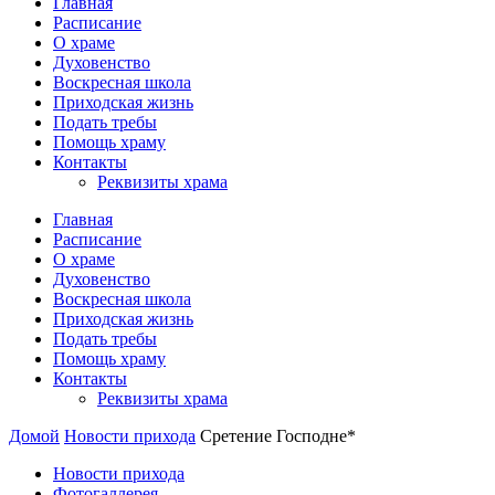
Главная
Расписание
О храме
Духовенство
Воскресная школа
Приходская жизнь
Подать требы
Помощь храму
Контакты
Реквизиты храма
Главная
Расписание
О храме
Духовенство
Воскресная школа
Приходская жизнь
Подать требы
Помощь храму
Контакты
Реквизиты храма
Домой
Новости прихода
Сретение Господне*
Новости прихода
Фотогаллерея