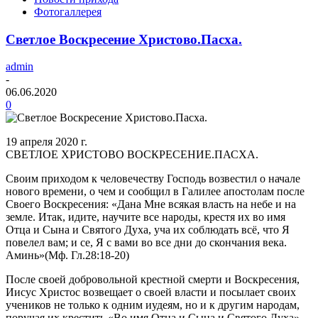
Фотогаллерея
Светлое Воскресение Христово.Пасха.
admin
-
06.06.2020
0
19 апреля 2020 г.
СВЕТЛОЕ ХРИСТОВО ВОСКРЕСЕНИЕ.ПАСХА.
Своим приходом к человечеству Господь возвестил о начале
нового времени, о чем и сообщил в Галилее апостолам после
Своего Воскресения: «Дана Мне всякая власть на небе и на
земле. Итак, идите, научите все народы, крестя их во имя
Отца и Сына и Святого Духа, уча их соблюдать всё, что Я
повелел вам; и се, Я с вами во все дни до скончания века.
Аминь»(Мф. Гл.28:18-20)
После своей добровольной крестной смерти и Воскресения,
Иисус Христос возвещает о своей власти и посылает своих
учеников не только к одним иудеям, но и к другим народам,
поручая их крестить «Во имя Отца и Сына и Святого Духа».