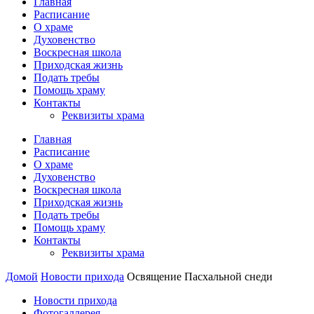
Главная
Расписание
О храме
Духовенство
Воскресная школа
Приходская жизнь
Подать требы
Помощь храму
Контакты
Реквизиты храма
Главная
Расписание
О храме
Духовенство
Воскресная школа
Приходская жизнь
Подать требы
Помощь храму
Контакты
Реквизиты храма
Домой
Новости прихода
Освящение Пасхальной снеди
Новости прихода
Фотогаллерея