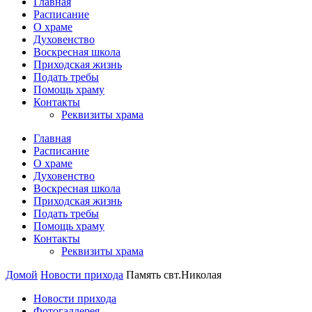
Главная
Расписание
О храме
Духовенство
Воскресная школа
Приходская жизнь
Подать требы
Помощь храму
Контакты
Реквизиты храма
Главная
Расписание
О храме
Духовенство
Воскресная школа
Приходская жизнь
Подать требы
Помощь храму
Контакты
Реквизиты храма
Домой
Новости прихода
Память свт.Николая
Новости прихода
Фотогаллерея