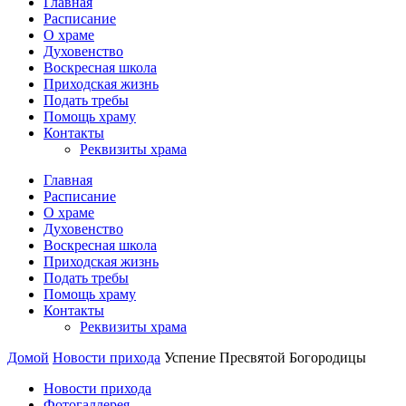
Главная
Расписание
О храме
Духовенство
Воскресная школа
Приходская жизнь
Подать требы
Помощь храму
Контакты
Реквизиты храма
Главная
Расписание
О храме
Духовенство
Воскресная школа
Приходская жизнь
Подать требы
Помощь храму
Контакты
Реквизиты храма
Домой
Новости прихода
Успение Пресвятой Богородицы
Новости прихода
Фотогаллерея