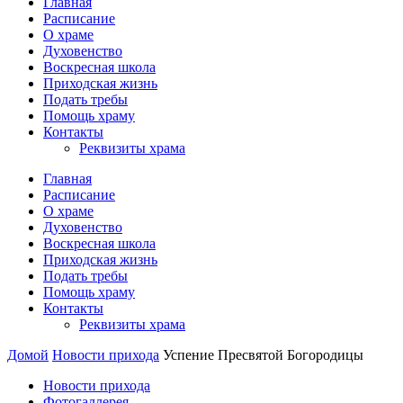
Главная
Расписание
О храме
Духовенство
Воскресная школа
Приходская жизнь
Подать требы
Помощь храму
Контакты
Реквизиты храма
Главная
Расписание
О храме
Духовенство
Воскресная школа
Приходская жизнь
Подать требы
Помощь храму
Контакты
Реквизиты храма
Домой
Новости прихода
Успение Пресвятой Богородицы
Новости прихода
Фотогаллерея